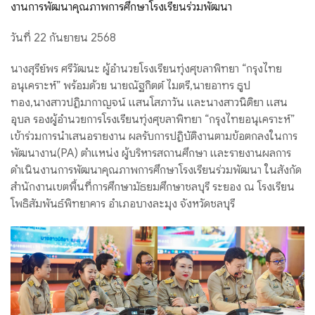
งานการพัฒนาคุณภาพการศึกษาโรงเรียนร่วมพัฒนา
วันที่ 22 กันยายน 2568
นางสุรีย์พร ศรีวัฒนะ ผู้อำนวยโรงเรียนทุ่งศุขลาพิทยา “กรุงไทย
อนุเคราะห์” พร้อมด้วย นายณัฐกิตต์ ไมตรี,นายอาทร ธูป
ทอง,นางสาวปฏิมากาญจน์ แสนโสภาวัน และนางสาวนิติยา แสน
อุบล รองผู้อำนวยการโรงเรียนทุ่งศุขลาพิทยา “กรุงไทยอนุเคราะห์”
เข้าร่วมการนำเสนอรายงาน ผลรับการปฏิบัติงานตามข้อตกลงในการ
พัฒนางาน(PA) ตำแหน่ง ผู้บริหารสถานศึกษา และรายงานผลการ
ดำเนินงานการพัฒนาคุณภาพการศึกษาโรงเรียนร่วมพัฒนา ในสังกัด
สำนักงานเขตพื้นที่การศึกษามัธยมศึกษาชลบุรี ระยอง ณ โรงเรียน
โพธิสัมพันธ์พิทยาคาร อำเภอบางละมุง จังหวัดชลบุรี