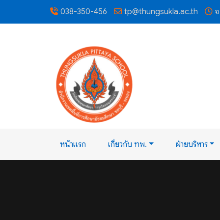
038-350-456
tp@thungsukla.ac.th
จ
หน้าแรก
เกี่ยวกับ ทพ.
ฝ่ายบริหาร