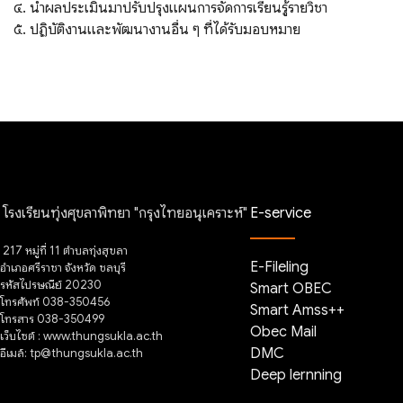
๔. นำผลประเมินมาปรับปรุงแผนการจัดการเรียนรู้รายวิชา
๕. ปฏิบัติงานและพัฒนางานอื่น ๆ ที่ได้รับมอบหมาย
โรงเรียนทุ่งศุขลาพิทยา "กรุงไทยอนุเคราะห์"
E-service
217 หมู่ที่ 11 ตำบลทุ่งสุขลา
E-Fileling
อำเภอศรีราชา จังหวัด ชลบุรี
รหัสไปรษณีย์ 20230
Smart OBEC
โทรศัพท์ 038-350456
Smart Amss++
โทรสาร 038-350499
Obec Mail
เว็บไซต์ : www.thungsukla.ac.th
อีเมล์: tp@thungsukla.ac.th
DMC
Deep lernning