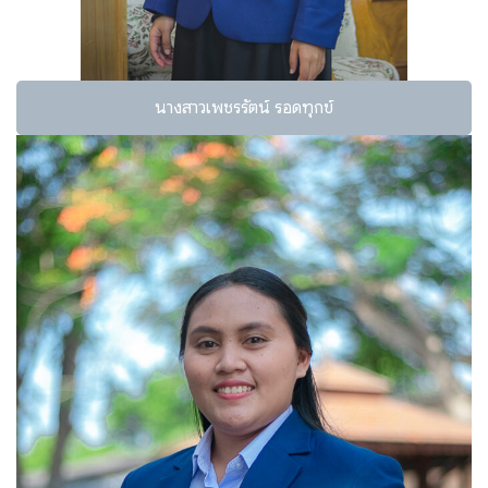
นางสาวเพชรรัตน์ รอดทุกข์