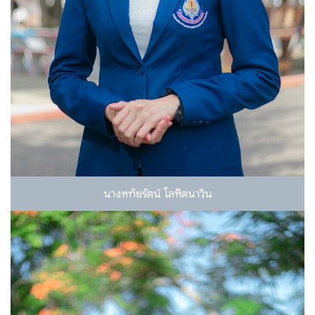
นางหทัยรัตน์ โลหิตนาวิน