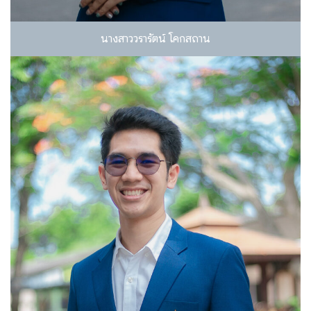
นางสาววรารัตน์ โคกสถาน