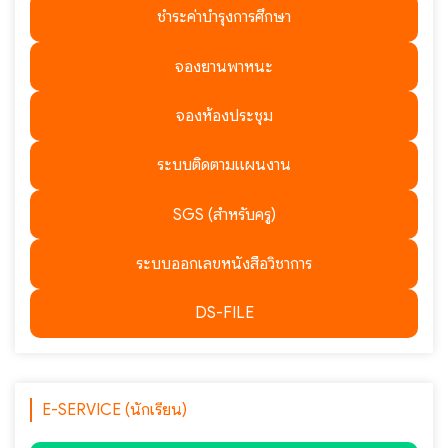
ชำระค่าบำรุงการศึกษา
จองยานพาหนะ
จองห้องประชุม
ระบบติดตามแผนงาน
SGS (สำหรับครู)
ระบบออกเลขหนังสือวิชาการ
DS-FILE
E-SERVICE (นักเรียน)