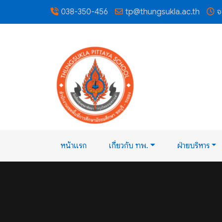
038-350-456
tp@thungsukla.ac.th
จ
หน้าแรก
เกี่ยวกับ ทพ.
ฝ่ายบริหาร