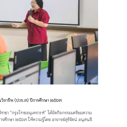
วิชาชีพ (ปวช.๓) ปีการศึกษา ๒๕๖๓
พิทยา “กรุงไทยอนุเคราะห์” ได้จัดกิจกรรมเตรียมความ
ศึกษา ๒๕๖๓ ให้ความรู้โดย อาจารย์สุรีรัตน์ อนุสนธิ