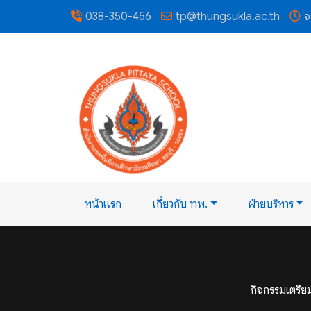
038-350-456
tp@thungsukla.ac.th
จ
หน้าแรก
เกี่ยวกับ ทพ.
ฝ่ายบริหาร
กิจกรรมเตรีย