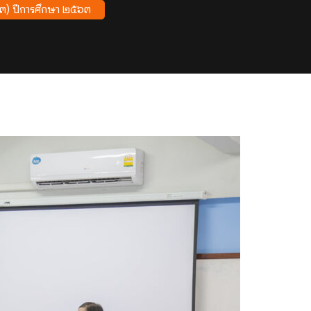
.๓) ปีการศึกษา ๒๕๖๓