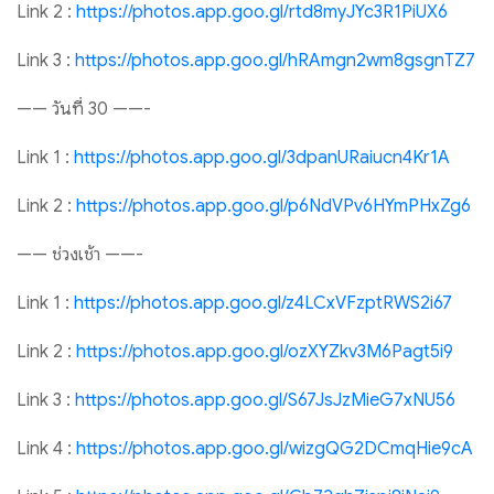
Link 2 :
https://photos.app.goo.gl/rtd8myJYc3R1PiUX6
Link 3 :
https://photos.app.goo.gl/hRAmgn2wm8gsgnTZ7
—— วันที่ 30 ——-
Link 1 :
https://photos.app.goo.gl/3dpanURaiucn4Kr1A
Link 2 :
https://photos.app.goo.gl/p6NdVPv6HYmPHxZg6
—— ช่วงเช้า ——-
Link 1 :
https://photos.app.goo.gl/z4LCxVFzptRWS2i67
Link 2 :
https://photos.app.goo.gl/ozXYZkv3M6Pagt5i9
Link 3 :
https://photos.app.goo.gl/S67JsJzMieG7xNU56
Link 4 :
https://photos.app.goo.gl/wizgQG2DCmqHie9cA