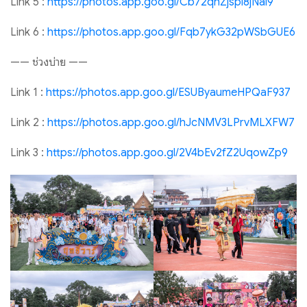
Link 5 :
https://photos.app.goo.gl/Cb72qhZjspi8jNai9
Link 6 :
https://photos.app.goo.gl/Fqb7ykG32pWSbGUE6
—— ช่วงบ่าย ——
Link 1 :
https://photos.app.goo.gl/ESUByaumeHPQaF937
Link 2 :
https://photos.app.goo.gl/hJcNMV3LPrvMLXFW7
Link 3 :
https://photos.app.goo.gl/2V4bEv2fZ2UqowZp9