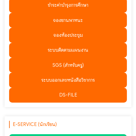
ชำระค่าบำรุงการศึกษา
จองยานพาหนะ
จองห้องประชุม
ระบบติดตามแผนงาน
SGS (สำหรับครู)
ระบบออกเลขหนังสือวิชาการ
DS-FILE
E-SERVICE (นักเรียน)