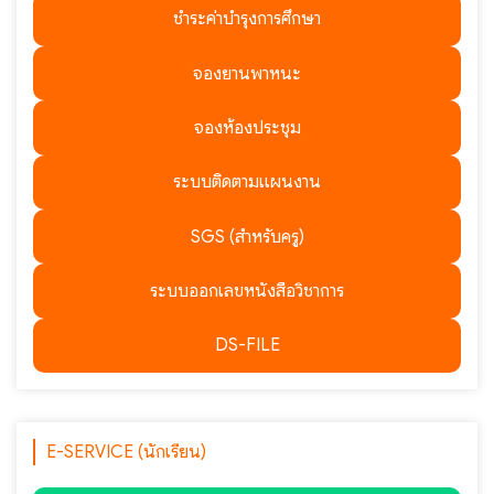
ชำระค่าบำรุงการศึกษา
จองยานพาหนะ
จองห้องประชุม
ระบบติดตามแผนงาน
SGS (สำหรับครู)
ระบบออกเลขหนังสือวิชาการ
DS-FILE
E-SERVICE (นักเรียน)