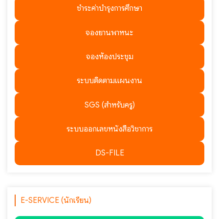
ชำระค่าบำรุงการศึกษา
จองยานพาหนะ
จองห้องประชุม
ระบบติดตามแผนงาน
SGS (สำหรับครู)
ระบบออกเลขหนังสือวิชาการ
DS-FILE
E-SERVICE (นักเรียน)