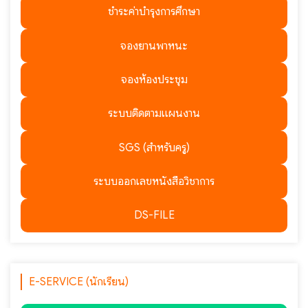
ชำระค่าบำรุงการศึกษา
จองยานพาหนะ
จองห้องประชุม
ระบบติดตามแผนงาน
SGS (สำหรับครู)
ระบบออกเลขหนังสือวิชาการ
DS-FILE
E-SERVICE (นักเรียน)