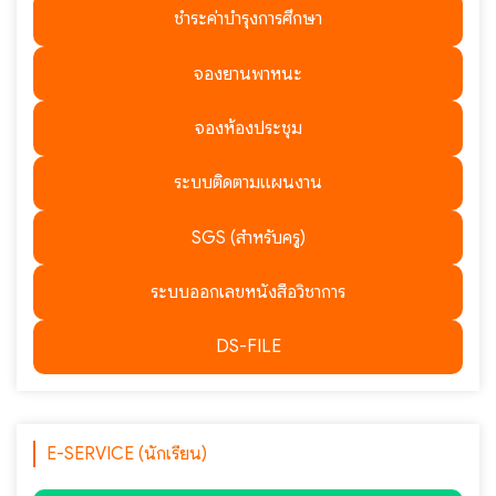
ชำระค่าบำรุงการศึกษา
จองยานพาหนะ
จองห้องประชุม
ระบบติดตามแผนงาน
SGS (สำหรับครู)
ระบบออกเลขหนังสือวิชาการ
DS-FILE
E-SERVICE (นักเรียน)