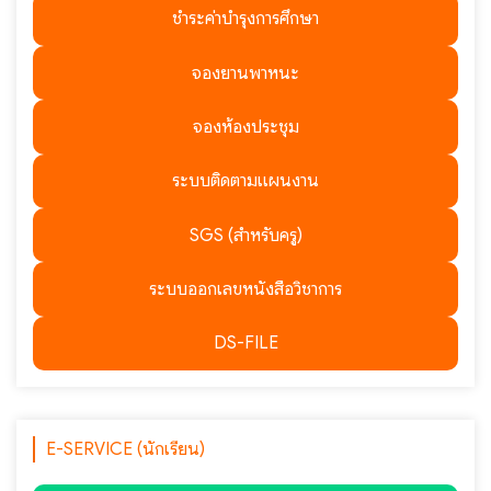
ชำระค่าบำรุงการศึกษา
จองยานพาหนะ
จองห้องประชุม
ระบบติดตามแผนงาน
SGS (สำหรับครู)
ระบบออกเลขหนังสือวิชาการ
DS-FILE
E-SERVICE (นักเรียน)