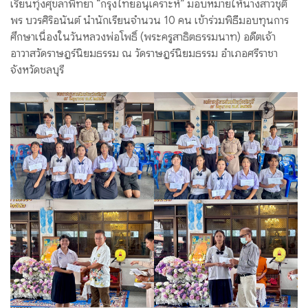
เรียนทุ่งศุขลาพิทยา “กรุงไทยอนุเคราะห์” มอบหมายให้นางสาวชุติ
พร บวรศิริอนันต์ นำนักเรียนจำนวน 10 คน เข้าร่วมพิธีมอบทุนการ
ศึกษาเนื่องในวันหลวงพ่อโพธิ์ (พระครูสาธิตธรรมนาท) อดีตเจ้า
อาวาสวัดราษฎร์นิยมธรรม ณ วัดราษฎร์นิยมธรรม อำเภอศรีราชา
จังหวัดชลบุรี