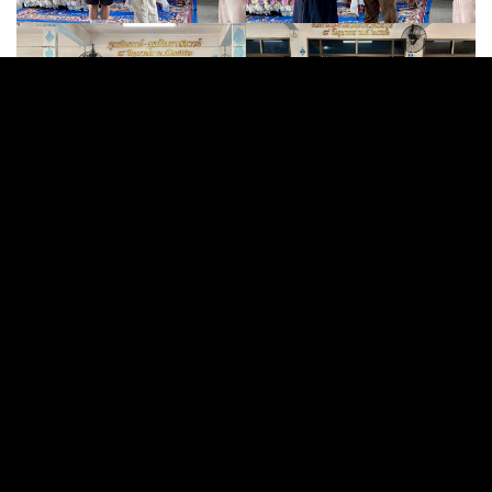
โรงเรียนทุ่งศุขลาพิทยา "กรุงไทยอนุเคราะห์"
E-service
217 หมู่ที่ 11 ตำบลทุ่งสุขลา
E-Fileling
อำเภอศรีราชา จังหวัด ชลบุรี