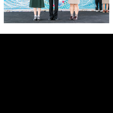
โรงเรียนทุ่งศุขลาพิทยา "กรุงไทยอนุเคราะห์"
E-service
217 หมู่ที่ 11 ตำบลทุ่งสุขลา
E-Fileling
อำเภอศรีราชา จังหวัด ชลบุรี
รหัสไปรษณีย์ 20230
Smart OBEC
โทรศัพท์ 038-350456
Smart Amss++
โทรสาร 038-350499
Obec Mail
เว็บไซต์ : www.thungsukla.ac.th