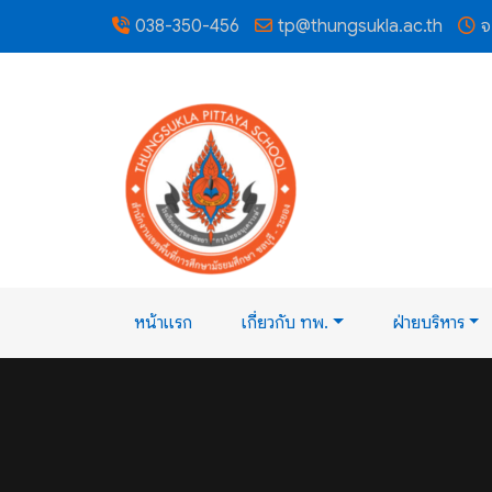
038-350-456
tp@thungsukla.ac.th
จ
หน้าแรก
เกี่ยวกับ ทพ.
ฝ่ายบริหาร