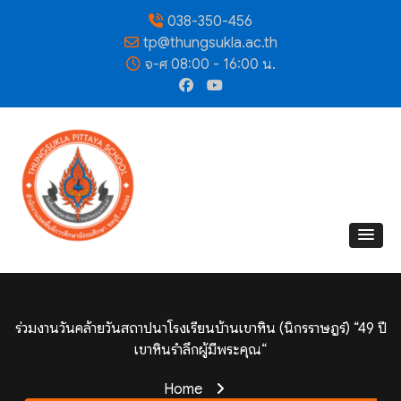
038-350-456
tp@thungsukla.ac.th
จ-ศ 08:00 - 16:00 น.
ร่วมงานวันคล้ายวันสถาปนาโรงเรียนบ้านเขาหิน (นิกรราษฎร์) “49 ปี
เขาหินรำลึกผู้มีพระคุณ“
Home