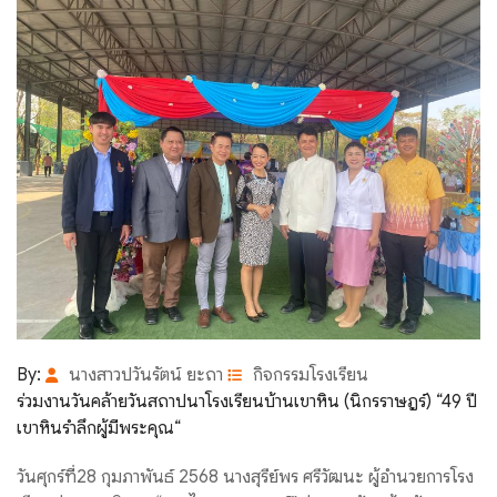
By:
นางสาวปวันรัตน์ ยะถา
กิจกรรมโรงเรียน
ร่วมงานวันคล้ายวันสถาปนาโรงเรียนบ้านเขาหิน (นิกรราษฎร์) “49 ปี
เขาหินรำลึกผู้มีพระคุณ“
วันศุกร์ที่28 กุมภาพันธ์ 2568 นางสุรีย์พร ศรีวัฒนะ ผู้อำนวยการโรง