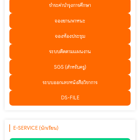
ชำระค่าบำรุงการศึกษา
จองยานพาหนะ
จองห้องประชุม
ระบบติดตามแผนงาน
SGS (สำหรับครู)
ระบบออกเลขหนังสือวิชาการ
DS-FILE
E-SERVICE (นักเรียน)