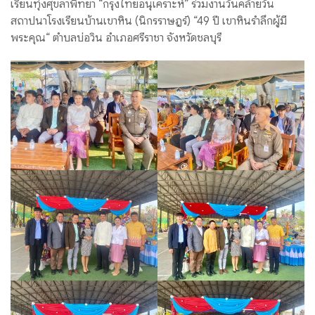
เรียนทุ่งศุขลาพิทยา “กรุงไทยอนุเคราะห์” ร่วมงานวันคล้ายวัน
สถาปนาโรงเรียนบ้านเขาหิน (นิกรราษฎร์) “49 ปี เขาหินรำลึกผู้มี
พระคุณ“ ตำบลบ่อวิน อำเภอศรีราชา จังหวัดชลบุรี