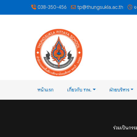
038-350-456
tp@thungsukla.ac.th
จ
หน้าแรก
เกี่ยวกับ ทพ.
ฝ่ายบริหาร
ร่วมเป็นกรร