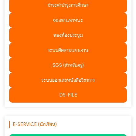
ชำระค่าบำรุงการศึกษา
จองยานพาหนะ
จองห้องประชุม
ระบบติดตามแผนงาน
SGS (สำหรับครู)
ระบบออกเลขหนังสือวิชาการ
DS-FILE
E-SERVICE (นักเรียน)