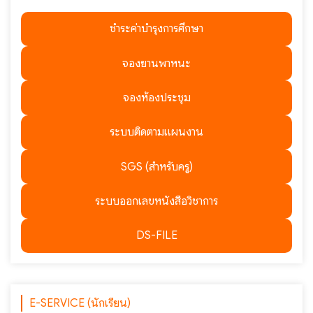
ชำระค่าบำรุงการศึกษา
จองยานพาหนะ
จองห้องประชุม
ระบบติดตามแผนงาน
SGS (สำหรับครู)
ระบบออกเลขหนังสือวิชาการ
DS-FILE
E-SERVICE (นักเรียน)