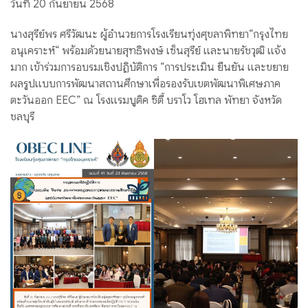
วันที่ 20 กันยายน 2568
นางสุรีย์พร ศรีวัฒนะ ผู้อำนวยการโรงเรียนทุ่งศุขลาพิทยา“กรุงไทย
อนุเคราะห์“ พร้อมด้วยนายสุทธิพงษ์ เซ็นสุรีย์ และนายรัชวุฒิ แจ้ง
มาก เข้าร่วมการอบรมเชิงปฏิบัติการ “การประเมิน ยืนยัน และขยาย
ผลรูปแบบการพัฒนาสถานศึกษาเพื่อรองรับเขตพัฒนาพิเศษภาค
ตะวันออก EEC” ณ โรงแรมบูติค ซิตี้ บราโว โฮเทล พัทยา จังหวัด
ชลบุรี