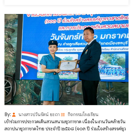
By:
นางสาวปวันรัตน์ ยะถา
กิจกรรมโรงเรียน
เข้าร่วมการประกวดเดินสวนสนามยุวกาชาด เนื่องในงานวันคล้ายวัน
สถาปนายุวกาชาดไทย ประจำปี ๒๕๖๘ (๑๐๓ ปี ร่วมใจสร้างสรรค์ยุว