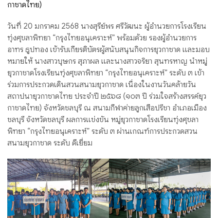
กาชาดไทย)
วันที่ 20 มกราคม 2568 นางสุรีย์พร ศรีวัฒนะ ผู้อำนวยการโรงเรียน
ทุ่งศุขลาพิทยา “กรุงไทยอนุเคราะห์” พร้อมด้วย รองผู้อำนวยการ
อาทร ธูปทอง เข้ารับเกียรติบัตรผู้สนับสนุนกิจการยุวกาชาด และมอบ
หมายให้ นางสาวบุษกร สุภาผล และนางสาวจริยา สุนทรหาญ นำหมู่
ยุวกาชาดโรงเรียนทุ่งศุขลาพิทยา “กรุงไทยอนุเคราะห์” ระดับ ๓ เข้า
ร่วมการประกวดเดินสวนสนามยุวกาชาด เนื่องในงานวันคล้ายวัน
สถาปนายุวกาชาดไทย ประจำปี ๒๕๖๘ (๑๐๓ ปี ร่วมใจสร้างสรรค์ยุว
กาชาดไทย) จังหวัดชลบุรี ณ สนามกีฬาค่ายลูกเสือปรีชา อำเภอเมือง
ชลบุรี จังหวัดชลบุรี ผลการแข่งขัน หมู่ยุวกาชาดโรงเรียนทุ่งศุขลา
พิทยา “กรุงไทยอนุเคราะห์” ระดับ ๓ ผ่านเกณฑ์การประกวดสวน
สนามยุวกาชาด ระดับ ดีเยี่ยม