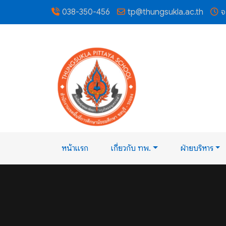
038-350-456
tp@thungsukla.ac.th
จ
หน้าแรก
เกี่ยวกับ ทพ.
ฝ่ายบริหาร