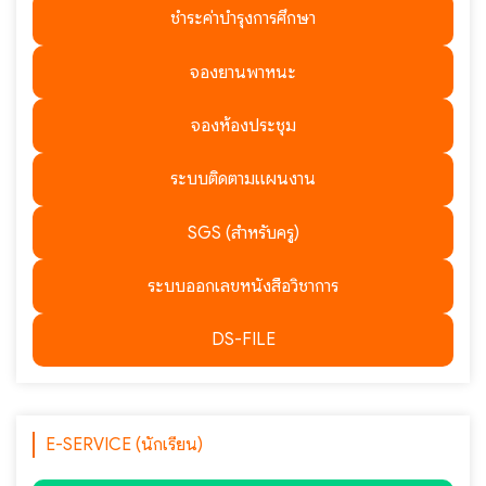
ชำระค่าบำรุงการศึกษา
จองยานพาหนะ
จองห้องประชุม
ระบบติดตามแผนงาน
SGS (สำหรับครู)
ระบบออกเลขหนังสือวิชาการ
DS-FILE
E-SERVICE (นักเรียน)