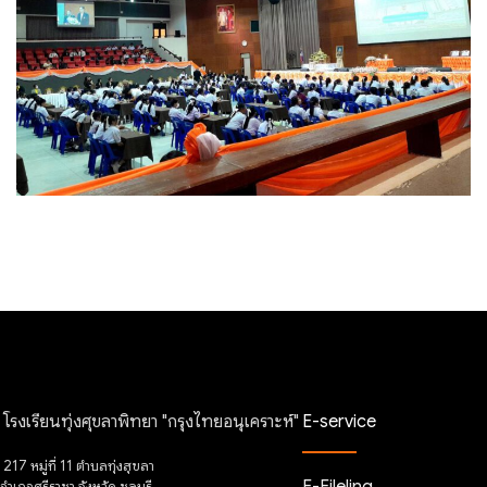
โรงเรียนทุ่งศุขลาพิทยา "กรุงไทยอนุเคราะห์"
E-service
217 หมู่ที่ 11 ตำบลทุ่งสุขลา
E-Fileling
อำเภอศรีราชา จังหวัด ชลบุรี