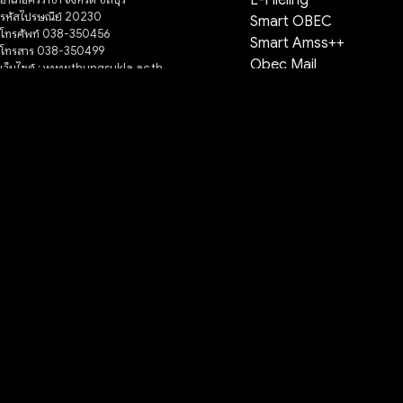
รหัสไปรษณีย์ 20230
Smart OBEC
โทรศัพท์ 038-350456
Smart Amss++
โทรสาร 038-350499
Obec Mail
เว็บไซต์ : www.thungsukla.ac.th
อีเมล์: tp@thungsukla.ac.th
DMC
Deep lernning
ผู้ดูแลระบบ
เข้าสู่ระบบ
เข้าฟีด
แสดงความเห็นฟีด
WordPress.org