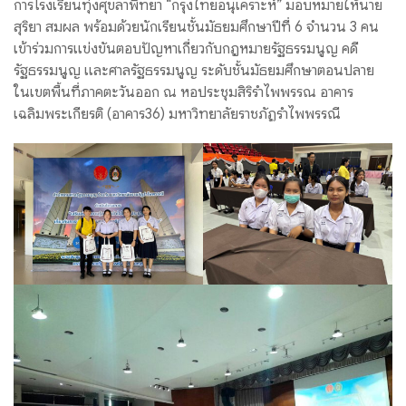
การโรงเรียนทุ่งศุขลาพิทยา “กรุงไทยอนุเคราะห์” มอบหมายให้นาย
สุริยา สมผล พร้อมด้วยนักเรียนชั้นมัธยมศึกษาปีที่ 6 จำนวน 3 คน
เข้าร่วมการแข่งขันตอบปัญหาเกี่ยวกับกฎหมายรัฐธรรมนูญ คดี
รัฐธรรมนูญ และศาลรัฐธรรมนูญ ระดับชั้นมัธยมศึกษาตอนปลาย
ในเขตพื้นที่ภาคตะวันออก ณ หอประชุมสิริรำไพพรรณ อาคาร
เฉลิมพระเกียรติ (อาคาร36) มหาวิทยาลัยราชภัฏรำไพพรรณี