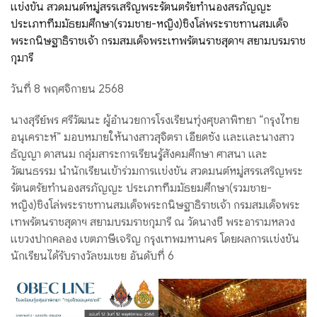
แข่งขัน สวดมนต์หมู่สรรเสริญพระรัตนตรัยทำนองสรภัญญะ
ประเภททีมมัธยมศึกษา(รวมชาย-หญิง)ชิงโล่พระราชทานสมเด็จ
พระกนิษฐาธิราชเจ้า กรมสมเด็จพระเทพรัตนราชสุดาฯ สยามบรมราช
กุมารี
วันที่ 8 พฤศจิกายน 2568
นางสุรีย์พร ศรีวัฒนะ ผู้อำนวยการโรงเรียนทุ่งศุขลาพิทยา “กรุงไทย
อนุเคราะห์” มอบหมายให้นางสาวสุจิตรา เอียดซัง และและนางสาว
ธัญญา ดาสนม
กลุ่มสาระการเรียนรู้สังคมศึกษา ศาสนา และ
วัฒนธรรม นำนักเรียนเข้าร่วมการแข่งขัน สวดมนต์หมู่สรรเสริญพระ
รัตนตรัยทำนองสรภัญญะ ประเภททีมมัธยมศึกษา(รวมชาย-
หญิง)ชิงโล่พระราชทานสมเด็จพระกนิษฐาธิราชเจ้า กรมสมเด็จพระ
เทพรัตนราชสุดาฯ สยามบรมราชกุมารี ณ วัดนางชี พระอารามหลวง
แขวงปากคลอง เขตภาษีเจริญ กรุงเทพมหานคร โดยผลการแข่งขัน
นักเรียนได้รับรางวัลชมเชย อันดับที่ 6