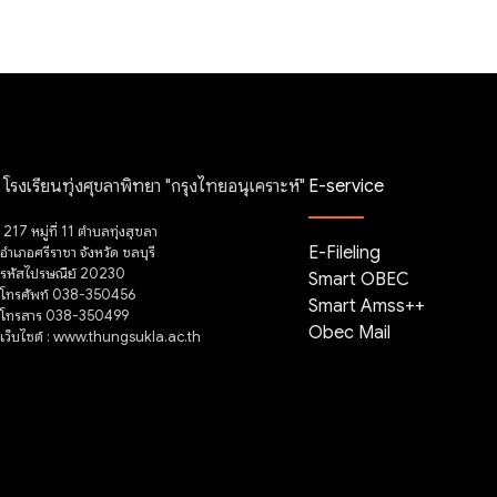
โรงเรียนทุ่งศุขลาพิทยา "กรุงไทยอนุเคราะห์"
E-service
217 หมู่ที่ 11 ตำบลทุ่งสุขลา
E-Fileling
อำเภอศรีราชา จังหวัด ชลบุรี
รหัสไปรษณีย์ 20230
Smart OBEC
โทรศัพท์ 038-350456
Smart Amss++
โทรสาร 038-350499
Obec Mail
เว็บไซต์ : www.thungsukla.ac.th
อีเมล์: tp@thungsukla.ac.th
DMC
Deep lernning
ผู้ดูแลระบบ