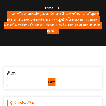
Home
แข่งขัน สวดมนต์หมู่สรรเสริญพระรัตนตรัยทำนองสรภัญญะ
ประเภททีมมัธยมศึกษา(รวมชาย-หญิง)ชิงโล่พระราชทานสมเด็จ
พระกนิษฐาธิราชเจ้า กรมสมเด็จพระเทพรัตนราชสุดาฯ สยามบรมราช
กุมารี
ค้นหา
ค้นหา
ผู้บริหารโรงเรียน