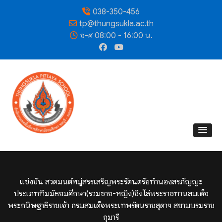
038-350-456
tp@thungsukla.ac.th
จ-ศ 08:00 - 16:00 น.
แข่งขัน สวดมนต์หมู่สรรเสริญพระรัตนตรัยทำนองสรภัญญะ
ประเภททีมมัธยมศึกษา(รวมชาย-หญิง)ชิงโล่พระราชทานสมเด็จ
พระกนิษฐาธิราชเจ้า กรมสมเด็จพระเทพรัตนราชสุดาฯ สยามบรมราช
กุมารี