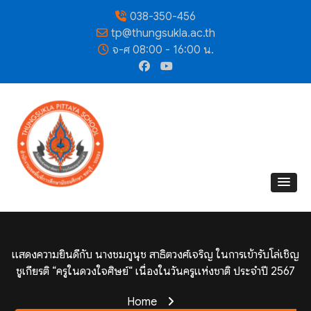
038-350-456
tp@thungsukla.ac.th
จ-ศ 08:00 - 16:00 น.
แสดงความยินดีกับ นางชมภูนุช สาธิตวงศ์เจริญ ในการเข้ารับโล่เชิญ
ชูเกียรติ “ครูในดวงใจศิษย์“ เนื่องในวันครูแห่งชาติ ประจำปี 2567
Home