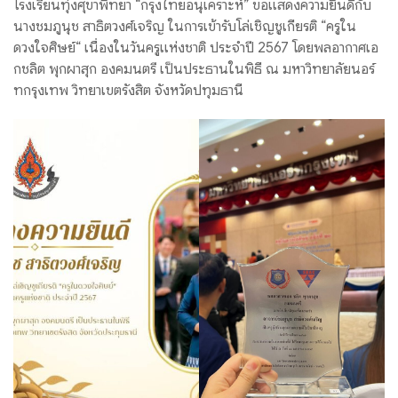
โรงเรียนทุ่งศุขาพิทยา “กรุงไทยอนุเคราะห์” ขอแสดงความยินดีกับ
นางชมภูนุช สาธิตวงศ์เจริญ ในการเข้ารับโล่เชิญชูเกียรติ “ครูใน
ดวงใจศิษย์“ เนื่องในวันครูแห่งชาติ ประจำปี 2567 โดยพลอากาศเอ
กชลิต พุกผาสุก องคมนตรี เป็นประธานในพิธี ณ มหาวิทยาลัยนอร์
ทกรุงเทพ วิทยาเขตรังสิต จังหวัดปทุมธานี