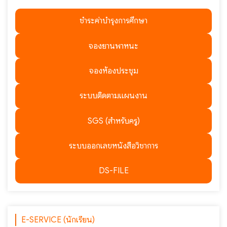
ชำระค่าบำรุงการศึกษา
จองยานพาหนะ
จองห้องประชุม
ระบบติดตามแผนงาน
SGS (สำหรับครู)
ระบบออกเลขหนังสือวิชาการ
DS-FILE
E-SERVICE (นักเรียน)