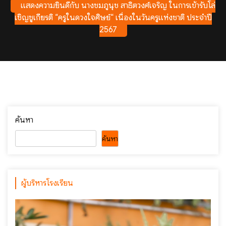
แสดงความยินดีกับ นางชมภูนุช สาธิตวงศ์เจริญ ในการเข้ารับโล่
เชิญชูเกียรติ “ครูในดวงใจศิษย์“ เนื่องในวันครูแห่งชาติ ประจำปี
2567
ค้นหา
ค้นหา
ผู้บริหารโรงเรียน