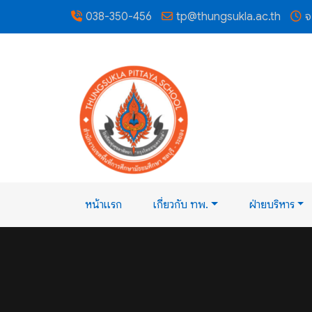
038-350-456
tp@thungsukla.ac.th
จ
หน้าแรก
เกี่ยวกับ ทพ.
ฝ่ายบริหาร