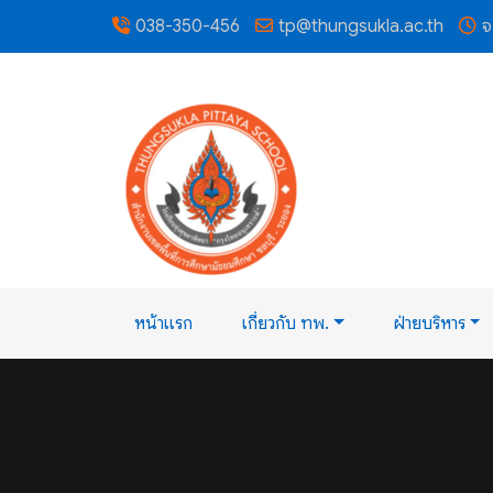
038-350-456
tp@thungsukla.ac.th
จ
หน้าแรก
เกี่ยวกับ ทพ.
ฝ่ายบริหาร