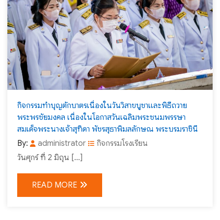
กิจกรรมทำบุญตักบาตรเนื่องในวันวิสาขบูชาและพิธีถวาย
พระพรชัยมงคล เนื่องในโอกาสวันเฉลิมพระชนมพรรษา
สมเด็จพระนางเจ้าสุทิดา พัชรสุธาพิมลลักษณ พระบรมราชินี
By:
administrator
กิจกรรมโรงเรียน
วันศุกร์ ที่ 2 มิถุน […]
READ MORE