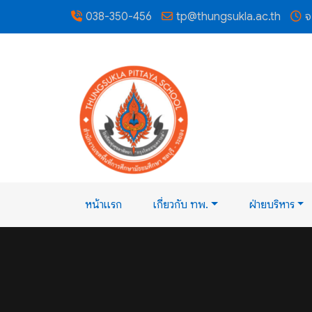
038-350-456
tp@thungsukla.ac.th
จ
หน้าแรก
เกี่ยวกับ ทพ.
ฝ่ายบริหาร