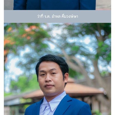
ว่าที่ ร.ต. อำพล คิ้มวงษ์ษา