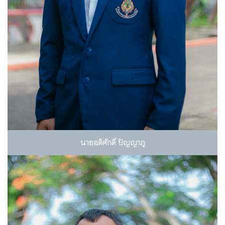
นายอดิศักดิ์ ปัญญาภู