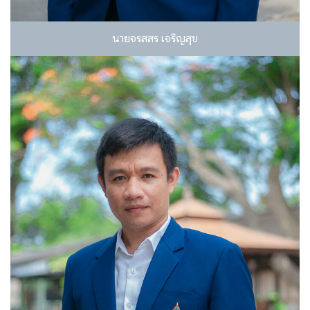
นายจรสสร เจริญสุข