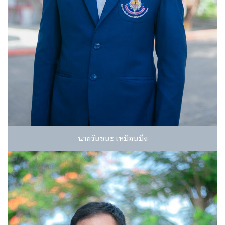
นายวันชนะ เหมือนมิ่ง