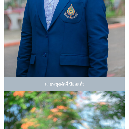
นายพยุงศักดิ์ ป้องแก้ว