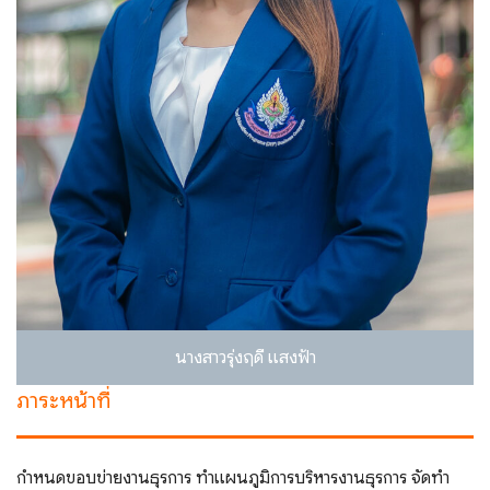
นางสาวรุ่งฤดี แสงฟ้า
ภาระหน้าที่
กําหนดขอบข่ายงานธุรการ ทําแผนภูมิการบริหารงานธุรการ จัดทํา