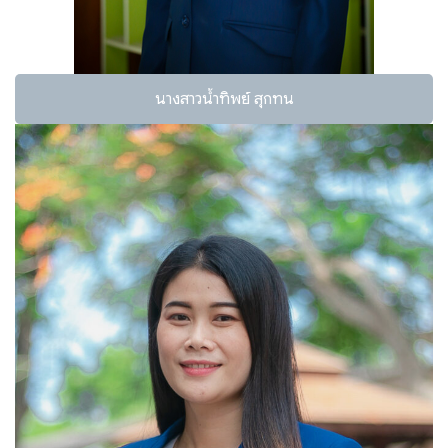
นางสาวน้ำทิพย์ สุกทน