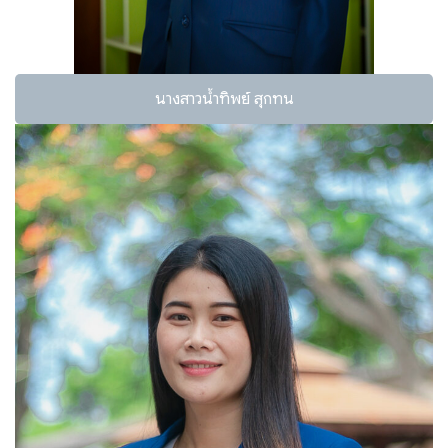
นางสาวน้ำทิพย์ สุกทน