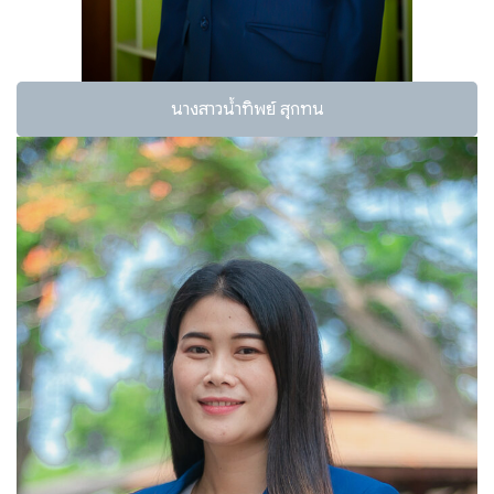
นางสาวน้ำทิพย์ สุกทน