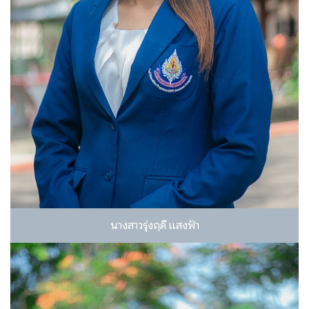
นางสาวรุ่งฤดี แสงฟ้า