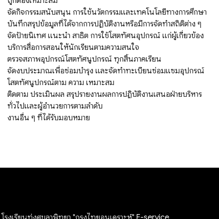
ถูกต้องเหมาะสม
จัดกิจกรรมสนับสนุน การใช้นวัตกรรมและเทคโนโลยีทางการศึกษา
บันทึกสรุปข้อมูลที่ได้จากการปฏิบัติงานหรือมีการจัดทําสถิติต่าง ๆ
จัดป้ายนิเทศ แนะนํา สาธิต การใช้โสตทัศนอุปกรณ์ แก่ผู้เกี่ยวข้อง
บริการสื่อการสอนให้นักเรียนตามความสนใจ
ตรวจสภาพอุปกรณ์โสตทัศนูปกรณ์ ทุกสิ้นภาคเรียน
จัดงบประมาณเพื่อซ่อมบํารุง และจัดทําทะเบียนซ่อมแซมอุปกรณ์
โสตทัศนูปกรณ์ตาม ความ เหมาะสม
ติดตาม ประเมินผล สรุปรายงานผลการปฏิบัติงานเสนอฝ่ายบริหาร
ทั่วไปและผู้อํานวยการตามลำดับ
งานอื่น ๆ ที่ได้รับมอบหมาย
โรงเรียนทุ่งศุขลาพิทยา "กรุงไทยอนุเคราะห์"
E-service